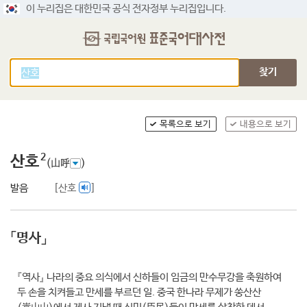
이 누리집은 대한민국 공식 전자정부 누리집입니다.
찾기
목록으로 보기
내용으로 보기
2
산호
(山呼
)
발음
[산호
]
「명사」
『역사』
나라의 중요 의식에서 신하들이 임금의 만수무강을 축원하여
두 손을 치켜들고 만세를 부르던 일. 중국 한나라 무제가 쑹산산