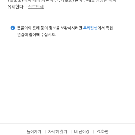
(嵩山山)에서 제사 지낼 때 신민(臣民)들이 만세를 삼창한 데서
유래한다. =
산호만세
.
뜻풀이와 용례 등의 정보를 보완하시려면
우리말샘
에서 직접
편집에 참여해 주십시오.
들어가기
자세히 찾기
내 단어장
PC화면