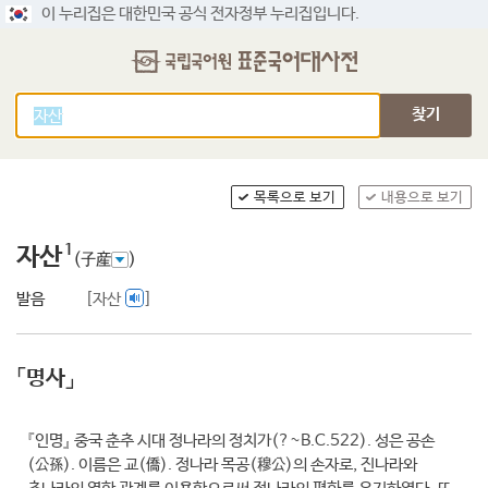
이 누리집은 대한민국 공식 전자정부 누리집입니다.
찾기
목록으로 보기
내용으로 보기
1
자산
(子産
)
발음
[자산
]
「명사」
『인명』
중국 춘추 시대 정나라의 정치가(?~B.C.522). 성은 공손
(公孫). 이름은 교(僑). 정나라 목공(穆公)의 손자로, 진나라와