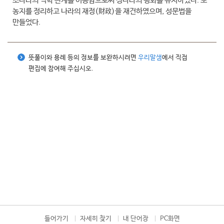
초나라의 역학 관계를 이용함으로써 정나라의 평화를 유지하였다. 또
농지를 정리하고 나라의 재정(財政)을 재건하였으며, 성문법을
만들었다.
뜻풀이와 용례 등의 정보를 보완하시려면
우리말샘
에서 직접
편집에 참여해 주십시오.
들어가기
자세히 찾기
내 단어장
PC화면