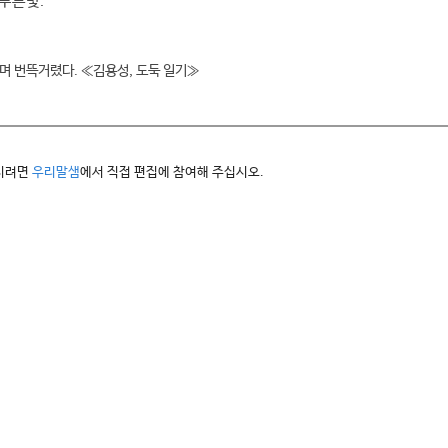
 푸른빛.
며 번뜩거렸다. ≪김용성, 도둑 일기≫
하시려면
우리말샘
에서 직접 편집에 참여해 주십시오.