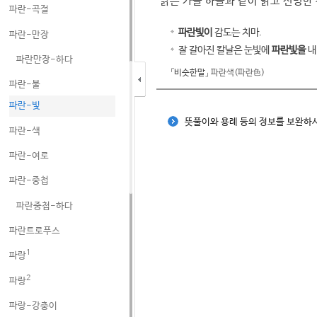
맑은 가을 하늘과 같이 밝고 선명한
파란-곡절
파란빛이
감도는 치마.
파란-만장
잘 갈아진 칼날은 눈빛에
파란빛을
내
파란만장-하다
「비슷한말」
파란색(파란色)
파란-불
파란-빛
뜻풀이와 용례 등의 정보를 보완
파란-색
파란-여로
파란-중첩
파란중첩-하다
파란트로푸스
1
파랑
2
파랑
파랑-강충이