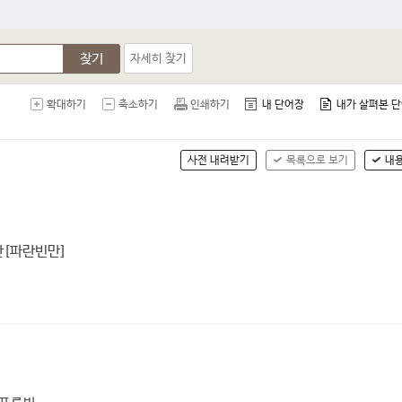
찾기
자세히 찾기
확대하기
축소하기
인쇄하기
내 단어장
내가 살펴본 
사전 내려받기
목록으로 보기
내
만[파란빈만]