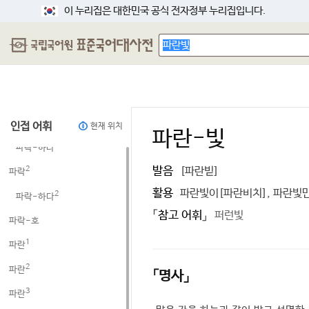
파라핀질^원유
이 누리집은 대한민국 공식 전자정부 누리집입니다.
파라하이드록시아조벤젠
파라헬륨
파라호르몬
파라^화합물
1
파락
인접 어휘
현재 위치
파란-빛
1
파락-하다
발음
[파란빋]
2
파락
활용
파란빛이[파란비치], 파란빛
2
파락-하다
「참고 어휘」
퍼런빛
파락-호
1
파란
2
파란
「명사」
3
파란