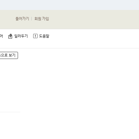
들어가기
회원 가입
단어
일러두기
도움말
용으로 보기