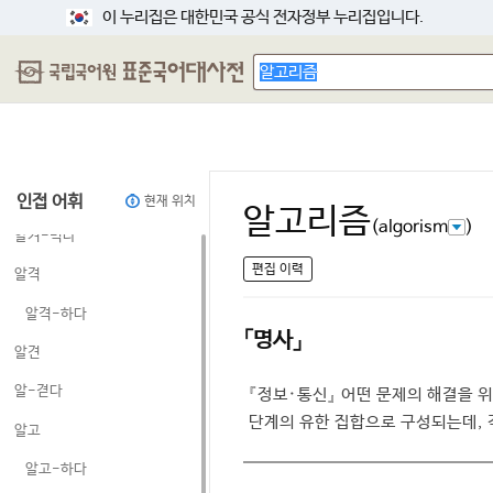
알거냥
이 누리집은 대한민국 공식 전자정부 누리집입니다.
알거냥-하다
알-거지
알-건달
알게니브
알겨-내다
인접 어휘
현재 위치
알고리즘
(algorism
)
알겨-먹다
편집 이력
알격
알격-하다
「명사」
알견
알-겯다
『정보·통신』
어떤 문제의 해결을 위
단계의 유한 집합으로 구성되는데, 각
알고
알고-하다