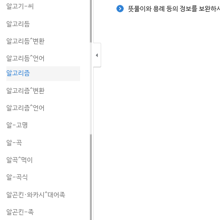
알고기-씨
뜻풀이와 용례 등의 정보를 보완
알고리듬
알고리듬^변환
알고리듬^언어
알고리즘
알고리즘^변환
알고리즘^언어
알-고명
알-곡
알곡^먹이
알-곡식
알곤킨·와카시^대어족
알곤킨-족