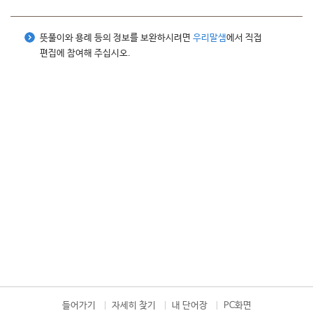
뜻풀이와 용례 등의 정보를 보완하시려면
우리말샘
에서 직접
편집에 참여해 주십시오.
들어가기
자세히 찾기
내 단어장
PC화면