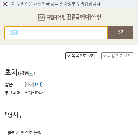
이 누리집은 대한민국 공식 전자정부 누리집입니다.
찾기
목록으로 보기
내용으로 보기
초치
(招致
)
발음
[초치
]
부표제어
초치-하다
「명사」
불러서 안으로 들임.