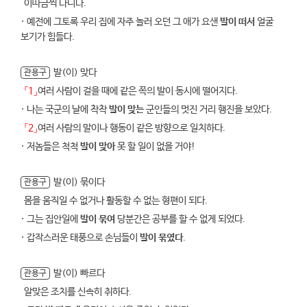
이따금씩 다니다.
· 예전에 그토록 우리 집에 자주 놀러 오던 그 애가 요샌
발이 떠서
얼굴
보기가 힘들다.
발(이) 맞다
관용구
「1」
여러 사람이 걸을 때에 같은 쪽의 발이 동시에 떨어지다.
· 나는 국군의 날에 착착
발이 맞는
군인들의 멋진 거리 행진을 보았다.
「2」
여러 사람의 말이나 행동이 같은 방향으로 일치하다.
· 저놈들은 척척
발이 맞아
못 할 일이 없을 거야!
발(이) 묶이다
관용구
몸을 움직일 수 없거나 활동할 수 없는 형편이 되다.
· 그는 집안일에
발이 묶여
당분간은 공부를 할 수 없게 되었다.
· 갑작스러운 태풍으로 손님들이
발이 묶였다
.
발(이) 빠르다
관용구
알맞은 조치를 신속히 취하다.