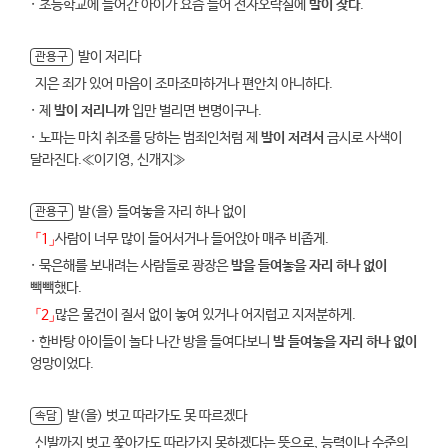
· 초등학교에 들어간 아이가 요즘 들어 전자오락실에
발이 잦다
.
발이 저리다
관용구
지은 죄가 있어 마음이 조마조마하거나 편안치 아니하다.
· 제
발이 저리니까
입만 벌리면 변명이구나.
· 노파는 마치 취조를 당하는 범죄인처럼 제
발이 저려서
금시로 사색이
달라진다.≪이기영, 신개지≫
발(을) 들여놓을 자리 하나 없이
관용구
「1」
사람이 너무 많이 들어서거나 들어앉아 매주 비좁게.
· 묵은해를 보내려는 사람들로 광장은
발을 들여놓을 자리 하나 없이
빽빽했다.
「2」
많은 물건이 질서 없이 놓여 있거나 어지럽고 지저분하게.
· 한바탕 아이들이 놀다 나간 방을 들여다보니
발 들여놓을 자리 하나 없이
엉망이었다.
발(을) 벗고 따라가도 못 따르겠다
속담
신발까지 벗고 쫓아가도 따라가지 못하겠다는 뜻으로, 능력이나 수준의