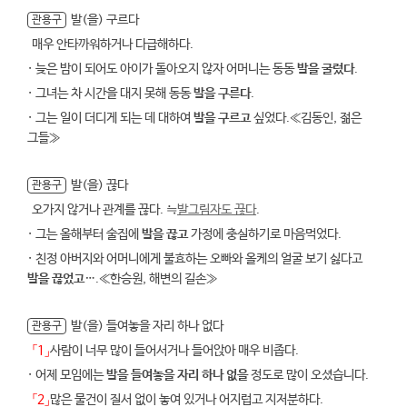
발(을) 구르다
관용구
매우 안타까워하거나 다급해하다.
· 늦은 밤이 되어도 아이가 돌아오지 않자 어머니는 동동
발을 굴렀다
.
· 그녀는 차 시간을 대지 못해 동동
발을 구른다
.
· 그는 일이 더디게 되는 데 대하여
발을 구르고
싶었다.≪김동인, 젊은
그들≫
발(을) 끊다
관용구
오가지 않거나 관계를 끊다. ≒
발그림자도 끊다
.
· 그는 올해부터 술집에
발을 끊고
가정에 충실하기로 마음먹었다.
· 친정 아버지와 어머니에게 불효하는 오빠와 올케의 얼굴 보기 싫다고
발을 끊었고
….≪한승원, 해변의 길손≫
발(을) 들여놓을 자리 하나 없다
관용구
「1」
사람이 너무 많이 들어서거나 들어앉아 매우 비좁다.
· 어제 모임에는
발을 들여놓을 자리 하나 없을
정도로 많이 오셨습니다.
「2」
많은 물건이 질서 없이 놓여 있거나 어지럽고 지저분하다.