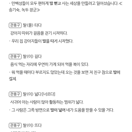
· 만백성들이 모두 편하게
발 뻗고
사는 세상을 만들려고 일어섰습니다.≪
송기숙, 녹두 장군≫
발(을) 타다
관용구
강아지 따위가 걸음을 걷기 시작하다.
· 우리 집 강아지들이
발을 타기
시작했다.
발(이) 길다
관용구
음식 먹는 자리에 우연히 가게 되어 먹을 복이 있다.
· 뭐 먹을 때마다 부르지도 않았는데 오는 것을 보면 저 친구 참으로
발이
길지
.
발(이) 넓다[너르다]
관용구
사귀어 아는 사람이 많아 활동하는 범위가 넓다.
· 그 사람은 그쪽 방면으로
발이 넓어
네가 도움을 받을 수 있을 거다.
발(이) 뜨다
관용구