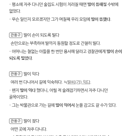
· 평소에 자주 다니던 술집도 시험이 치러질 때면
발이 뜸해질
수밖에
없었다.
· 무슨 일인지 모르겠지만 그가 며칠째 우리 모임에
발이 뜸했다
.
발이 손이 되도록 빌다
관용구
손만으로는 부족하여 발까지 동원할 정도로 간절히 빌다.
· 어머니는 철없는 아들을 한 번만 용서해 달라고 경찰관에게
발이 손이
되도록 빌었다
.
발이 익다
관용구
여러 번 다니어서 길에 익숙하다. ≒
발씨(가) 익다
.
· 왠지
발이 익다
했더니, 어릴 적 술래잡기하면서 자주 다니던
골목이었다.
· 그는 박물관으로 가는 길에
발이 익어서
눈을 감고도 갈 수가 있다.
발이 잦다
관용구
어떤 곳에 자주 다니다.