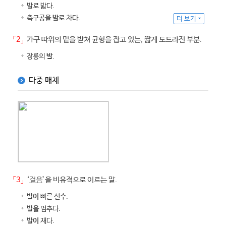
발로
밟다.
축구공을
발로
차다.
더 보기
「2」
가구 따위의 밑을 받쳐 균형을 잡고 있는, 짧게 도드라진 부분.
장롱의
발
.
다중 매체
「3」
‘
걸음
’을 비유적으로 이르는 말.
발이
빠른 선수.
발을
멈추다.
발이
재다.