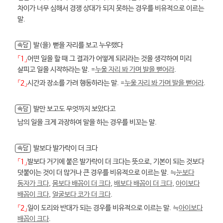
차이가 너무 심해서 경쟁 상대가 되지 못하는 경우를 비유적으로 이르는
말.
발(을) 뻗을 자리를 보고 누우랬다
속담
「1」
어떤 일을 할 때 그 결과가 어떻게 되리라는 것을 생각하여 미리
살피고 일을 시작하라는 말. =
누울 자리 봐 가며 발을 뻗어라
.
「2」
시간과 장소를 가려 행동하라는 말. =
누울 자리 봐 가며 발을 뻗어라
.
발만 보고도 무엇까지 보았다고
속담
남의 일을 크게 과장하여 말을 하는 경우를 비꼬는 말.
발보다 발가락이 더 크다
속담
「1」
발보다 거기에 붙은 발가락이 더 크다는 뜻으로, 기본이 되는 것보다
덧붙이는 것이 더 많거나 큰 경우를 비유적으로 이르는 말. ≒
눈보다
동자가 크다
,
몸보다 배꼽이 더 크다
,
배보다 배꼽이 더 크다
,
아이보다
배꼽이 크다
,
얼굴보다 코가 더 크다
.
「2」
일이 도리와 반대가 되는 경우를 비유적으로 이르는 말. ≒
아이보다
배꼽이 크다
.