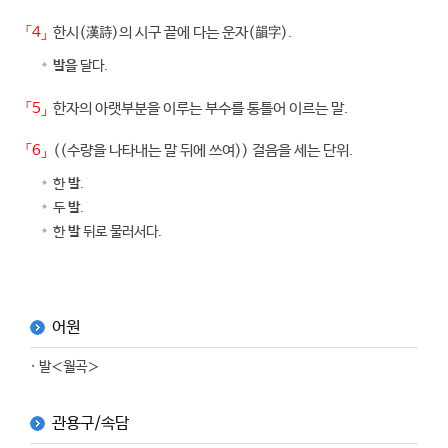
「4」
한시(漢詩)의 시구 끝에 다는 운자(韻字).
발을
달다.
「5」
한자의 아랫부분을 이루는 부수를 통틀어 이르는 말.
「6」
((수량을 나타내는 말 뒤에 쓰여)) 걸음을 세는 단위.
한
발
.
두
발
.
한
발
뒤로 물러서다.
어원
· 발＜월곡＞
관용구/속담