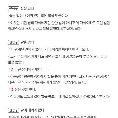
발을 달다
관용구
끝난 말이나 이미 있는 말에 말을 덧붙이다.
· 이것은 비단 남의 자식에게만 한한 일이 아니고 제 자식이라도 그런 일만
있으면 절대 용서 없다고
발을 달았다
.≪한설야, 탑≫
발을 뽑다
관용구
「1」
관계된 일에서 물러나거나 책임을 피하여 빠져나오다.
· 그가 손을 떼자마자 나도 합병된 회사에 정열을 쏟아 부을 의욕이 없어
발을 뽑았다
.
「2」
어떤 상태에서 벗어나다.
· 이동진은 웬만한 깊이에서
발을 뽑아
버린 셈인데 그의 비판적인 정신은
다분히 문 의원과 상통하는 바가 있었다.≪박경리, 토지≫
「3」
신은 것을 벗다.
· 성눌이도 그들과 같이
발을 뽑고
논배미로 들어섰다.≪계용묵, 유앵기≫
발이 내키지 않다
관용구
마음에 내키지 아니하거나 서먹서먹하여 선뜻 행동에 옮겨지지