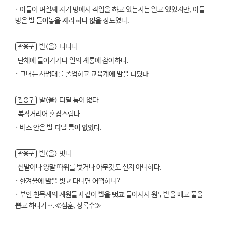
· 아들이 며칠째 자기 방에서 작업을 하고 있는지는 알고 있었지만, 아들
방은
발 들여놓을 자리 하나 없을
정도였다.
발(을) 디디다
관용구
단체에 들어가거나 일의 계통에 참여하다.
· 그녀는 사범대를 졸업하고 교육계에
발을 디뎠다
.
발(을) 디딜 틈이 없다
관용구
복작거리어 혼잡스럽다.
· 버스 안은
발 디딜 틈이 없었다
.
발(을) 벗다
관용구
신발이나 양말 따위를 벗거나 아무것도 신지 아니하다.
· 한겨울에
발을 벗고
다니면 어떡하니?
· 부인 친목계의 계원들과 같이
발을 벗고
들어서서 원두밭을 매고 풀을
뽑고 하다가….≪심훈, 상록수≫