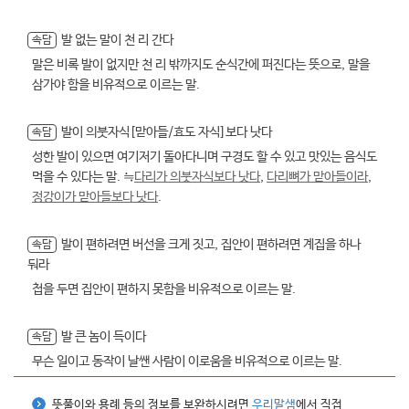
발 없는 말이 천 리 간다
속담
말은 비록 발이 없지만 천 리 밖까지도 순식간에 퍼진다는 뜻으로, 말을
삼가야 함을 비유적으로 이르는 말.
발이 의붓자식[맏아들/효도 자식]보다 낫다
속담
성한 발이 있으면 여기저기 돌아다니며 구경도 할 수 있고 맛있는 음식도
먹을 수 있다는 말. ≒
다리가 의붓자식보다 낫다
,
다리뼈가 맏아들이라
,
정강이가 맏아들보다 낫다
.
발이 편하려면 버선을 크게 짓고, 집안이 편하려면 계집을 하나
속담
둬라
첩을 두면 집안이 편하지 못함을 비유적으로 이르는 말.
발 큰 놈이 득이다
속담
무슨 일이고 동작이 날쌘 사람이 이로움을 비유적으로 이르는 말.
뜻풀이와 용례 등의 정보를 보완하시려면
우리말샘
에서 직접