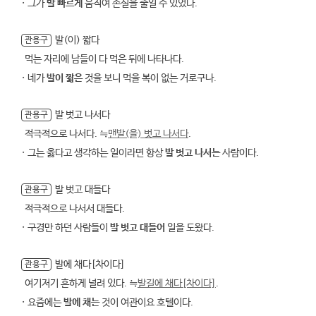
· 그가
발 빠르게
움직여 손실을 줄일 수 있었다.
발(이) 짧다
관용구
먹는 자리에 남들이 다 먹은 뒤에 나타나다.
· 네가
발이 짧은
것을 보니 먹을 복이 없는 거로구나.
발 벗고 나서다
관용구
적극적으로 나서다. ≒
맨발(을) 벗고 나서다
.
· 그는 옳다고 생각하는 일이라면 항상
발 벗고 나서는
사람이다.
발 벗고 대들다
관용구
적극적으로 나서서 대들다.
· 구경만 하던 사람들이
발 벗고 대들어
일을 도왔다.
발에 채다[차이다]
관용구
여기저기 흔하게 널려 있다. ≒
발길에 채다[차이다]
.
· 요즘에는
발에 채는
것이 여관이요 호텔이다.