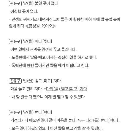
발(을) 붙일 곳이 없다
관용구
정착할 곳이 없다.
· 전쟁의 찌꺼기로 내던져진 고아들은 이 황량한 폐허 위에
발 붙일 곳이
없게
된다.≪홍성원, 육이오≫
발(을) 빼다[씻다]
관용구
어떤 일에서 관계를 완전히 끊고 물러나다.
· 노름판에서
발을 빼고
이제는 착실히 일을 하기로 했네.
· 폭력단에 한번 들어서면
발을 빼기
어렵다고 한다.
발(을) 뻗고[펴고] 자다
관용구
마음 놓고 편히 자다. =
다리(를) 뻗고[펴고] 자다
.
· 내 할 일을 다 했으니 이제
발 뻗고 잘
수 있겠다.
발(을) 뻗다[펴다]
관용구
걱정되거나 애쓰던 일이 끝나 마음을 놓다. ≒
두 다리(를) 뻗다[펴다]
.
· 모든 일이 해결되었으니 이젠
발을 펴고
잠을 잘 수 있겠다.