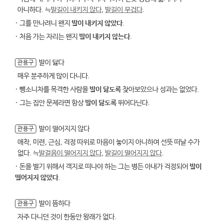
아니하다. ≒
발길이 내키지 않다
,
발길이 무겁다
.
· 그를 만나려니 왠지
발이 내키지 않았다
.
· 처음 가는 자리는 왠지
발이 내키지 않는다
.
발이 닳다
관용구
매우 분주하게 많이 다니다.
· 뺑소니차를 목격한 사람을
발이 닳도록
찾아보았으나 성과는 없었다.
· 그는 집안 문제라면 항상
발이 닳도록
뛰어다닌다.
발이 떨어지지 않다
관용구
애착, 미련, 근심, 걱정 따위로 마음이 놓이지 아니하여 선뜻 떠날 수가
없다. ≒
발걸음이 떨어지지 않다
,
발길이 떨어지지 않다
.
· 돈을 벌기 위해서 객지로 떠나야 하는 그는 병든 아내가 걱정되어
발이
떨어지지 않았다
.
발이 뜸하다
관용구
자주 다니던 것이 한동안 왕래가 없다.