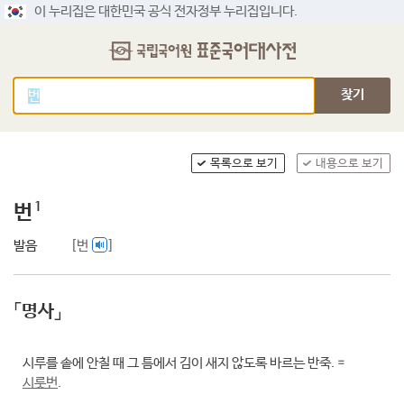
이 누리집은 대한민국 공식 전자정부 누리집입니다.
찾기
목록으로 보기
내용으로 보기
1
번
발음
[번
]
「명사」
시루를 솥에 안칠 때 그 틈에서 김이 새지 않도록 바르는 반죽. =
시룻번
.