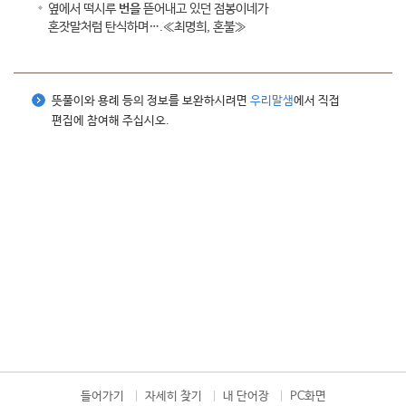
옆에서 떡시루
번을
뜯어내고 있던 점봉이네가
혼잣말처럼 탄식하며….≪최명희, 혼불≫
뜻풀이와 용례 등의 정보를 보완하시려면
우리말샘
에서 직접
편집에 참여해 주십시오.
들어가기
자세히 찾기
내 단어장
PC화면